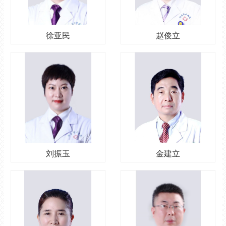
徐亚民
赵俊立
刘振玉
金建立