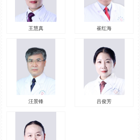
王慧真
崔红海
汪景锋
吕俊芳