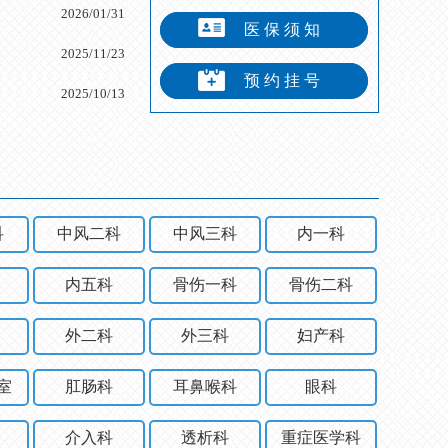
2026/01/31
医保须知
2025/11/23
预约挂号
2025/10/13
科
中风二科
中风三科
内一科
内五科
骨伤一科
骨伤二科
外二科
外三科
妇产科
室
肛肠科
耳鼻喉科
眼科
介入科
透析科
重症医学科