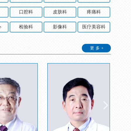
口腔科
皮肤科
疼痛科
心
检验科
影像科
医疗美容科
更多+