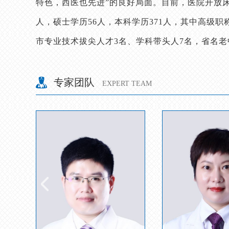
特色，西医也先进”的良好局面。目前，医院开放床位
人，硕士学历56人，本科学历371人，其中高级职称
市专业技术拔尖人才3名、学科带头人7名，省名老
目前医院拥有美国GE64排宝石CT、GE16排螺旋CT、
共振、飞利浦四维彩超、全自动生化分析仪等一批大
专家团队
EXPERT TEAM
开设有急诊、内科