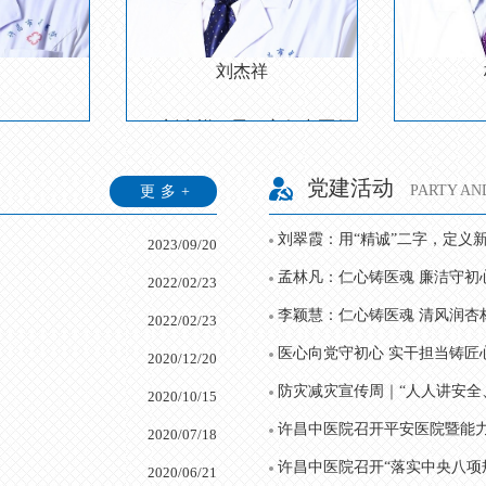
刘杰祥
市中医药学会会长，1991 年毕业于河南中医学院
委员，先后在北京大学人民医院及河南省肿瘤医院进修
刘杰祥，男，主任中医师，副院长兼内二科（
杨亚平，
发表
师，副院长，内一科主任，毕业于河南医科大学。先后在北京大学、北京协
党建活动
PARTY AN
更多+
刘翠霞：用“精诚”二字，定义
、二、三、四、六上午
2023/09/20
孟林凡：仁心铸医魂 廉洁守初
2022/02/23
楼201诊室
李颖慧：仁心铸医魂 清风润杏
2022/02/23
医心向党守初心 实干担当铸匠
2020/12/20
2020/10/15
许昌中医院召开平安医院暨能
2020/07/18
2020/06/21