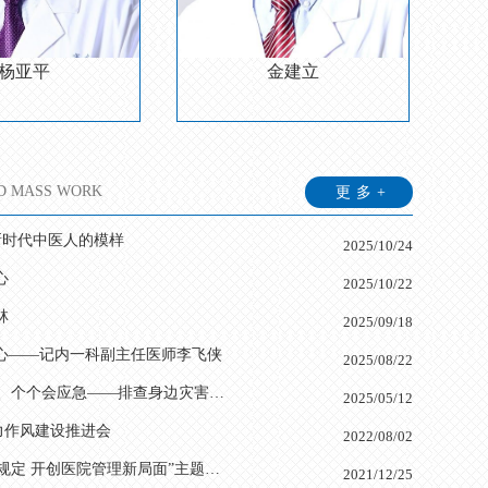
杨亚平
金建立
，许昌市第四批学术技术带头人，许昌市优秀专家，许
，获许昌市科技进步奖，发表论文20余篇。在普外
心肺二科）主任，河南省名中医。毕业于河南中医学院中医系，1
男，1982年7月毕业于河南中医学院中医系，原副院
金建立，男，主任医师，内二科（
张少
省级以上论文20余篇，出版专著2部，获市级成果奖
和医院、河南省人民医院进修学习，取得冠脉介入、器械置入诊疗资格，
D MASS WORK
更多+
新时代中医人的模样
2025/10/24
心
2025/10/22
林
2025/09/18
心——记内一科副主任医师李飞侠
2025/08/22
防灾减灾宣传周｜“人人讲安全、个个会应急——排查身边灾害隐患”
2025/05/12
力作风建设推进会
2022/08/02
许昌中医院召开“落实中央八项规定 开创医院管理新局面”主题党课
2021/12/25