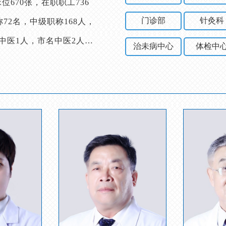
670张，在职职工736
门诊部
针灸科
72名，中级职称168人，
中医1人，市名中医2人。
治未病中心
体检中
GE1.5T、GE3.0T核磁
型设备80余台套。 医院