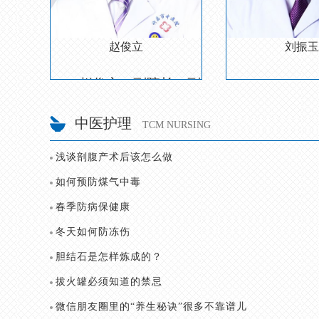
赵俊立
刘振玉
师，中共党员，现任许昌中医院党委书记、院长，许昌
赵俊立，副院长，副主任医师，河南省青联
刘振玉，女，主任医
中医护理
TCM NURSING
浅谈剖腹产术后该怎么做
坐诊时间：每周一
如何预防煤气中毒
诊室地点：门诊1号
春季防病保健康
冬天如何防冻伤
胆结石是怎样炼成的？
拔火罐必须知道的禁忌
微信朋友圈里的“养生秘诀”很多不靠谱儿