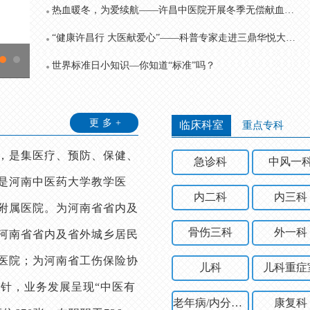
热血暖冬，为爱续航——许昌中医院开展冬季无偿献血活动
“健康许昌行 大医献爱心”——科普专家走进三鼎华悦大酒店普及健康知识与急救技能
世界标准日小知识—你知道“标准”吗？
更多+
临床科室
重点专科
年，是集医疗、预防、保健、
急诊科
中风一
是河南中医药大学教学医
内二科
内三科
附属医院。为河南省省内及
骨伤三科
外一科
河南省省内及省外城乡居民
医院；为河南省工伤保险协
儿科
儿科重症
针，业务发展呈现“中医有
老年病/内分泌科
康复科