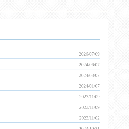
2026/07
/
09
2024/06
/
07
2024/03
/
07
2024/01
/
07
2023/11
/
09
2023/11
/
09
2023/11
/
02
2023/10
/
31