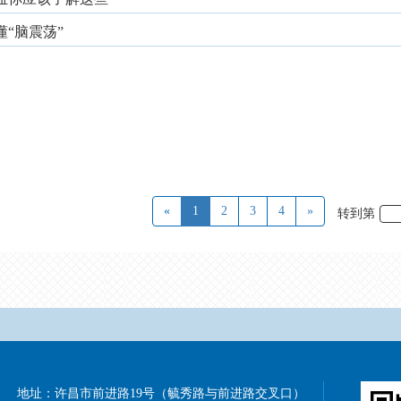
“脑震荡”
«
1
2
3
4
»
转到第
地址：
许昌市前进路19号（毓秀路与前进路交叉口）