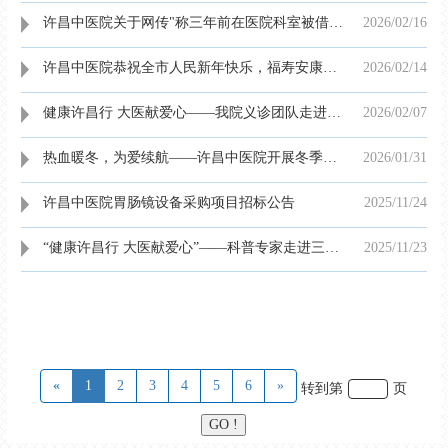
许昌中医院关于网传"称三年前在医院科室被借款15万元至今未还"的情况说明
2026/02
/
16
许昌中医院恭祝全市人民新年快乐，福寿安康，马年大吉！
2026/02
/
14
健康许昌行 大医献爱心——我院义诊团队走进滨河花园送健康
2026/02
/
07
热血暖冬，为爱续航——许昌中医院开展冬季无偿献血活动
2026/01
/
31
许昌中医院胃肠镜设备采购项目招标公告
2025/11
/
24
“健康许昌行 大医献爱心”——科普专家走进三鼎华悦大酒店普及健康知识与急救技能
2025/11
/
23
«
1
2
3
4
5
6
»
转到第
页
GO !