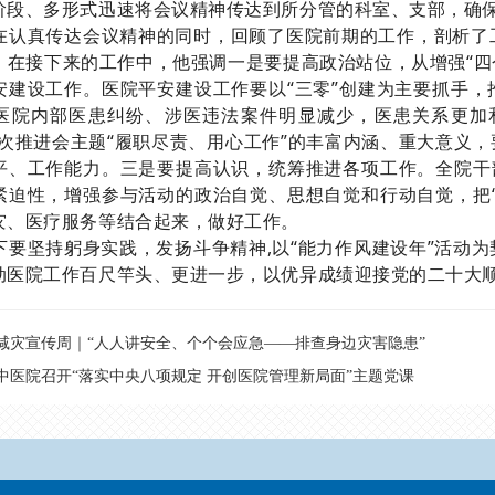
阶段、多形式迅速将会议精神传达到所分管的科室、支部，确
在认真传达会议精神的同时，回顾了医院前期的工作，剖析了
。在接下来的工作中，他强调一是要提高政治站位，从增强“四个
安建设工作。医院平安建设工作要以“三零”创建为主要抓手
医院内部医患纠纷、涉医违法案件明显减少，医患关系更加
三次推进会主题“履职尽责、用心工作”的丰富内涵、重大意义
平、工作能力。三是要提高认识，统筹推进各项工作。全院干
紧迫性，增强参与活动的政治自觉、思想自觉和行动自觉，把
灾、医疗服务等结合起来，做好工作。
下要坚持躬身实践，发扬斗争精神,以“能力作风建设年”活动
动医院工作百尺竿头、更进一步，以优异成绩迎接党的二十大
减灾宣传周｜“人人讲安全、个个会应急——排查身边灾害隐患”
中医院召开“落实中央八项规定 开创医院管理新局面”主题党课